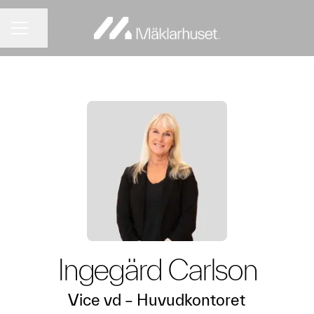
Dela sidan
KARRIÄRMENY
Ingegärd Carlson
Vice vd –
Huvudkontoret