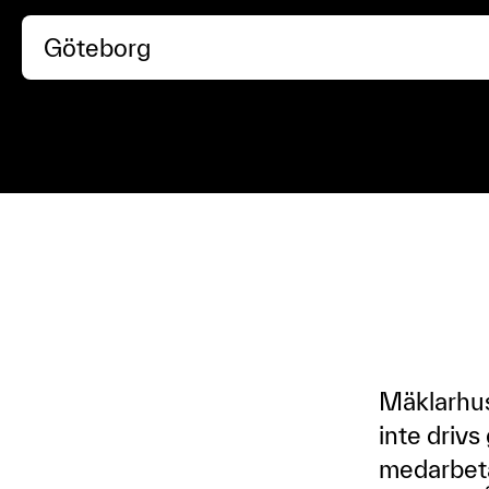
Mäklarhuse
inte driv
medarbetar