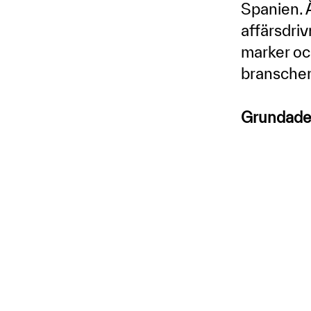
Spanien. 
affärsdri
marker och
branschen
Grundad