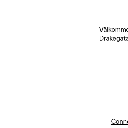
Välkommen
Drakegata
Conn