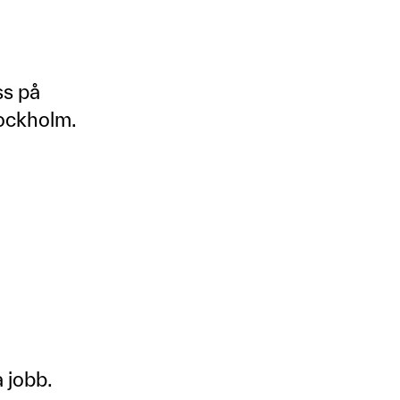
ss på
tockholm.
 jobb.