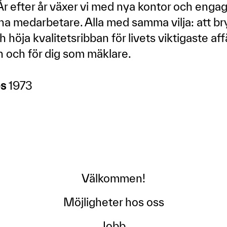
År efter år växer vi med nya kontor och enga
vna medarbetare. Alla med samma vilja: att br
 höja kvalitetsribban för livets viktigaste aff
 och för dig som mäklare.
es
1973
Välkommen!
Möjligheter hos oss
Jobb