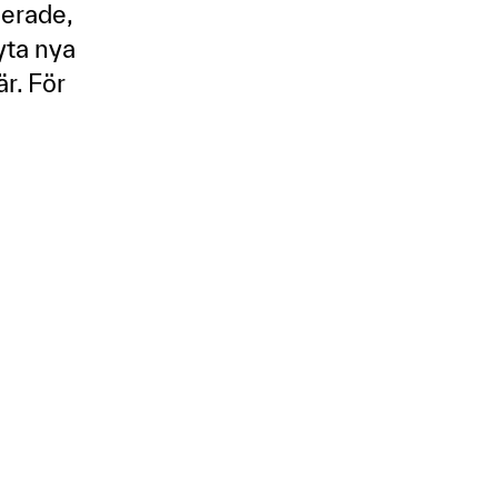
gerade,
yta nya
är. För