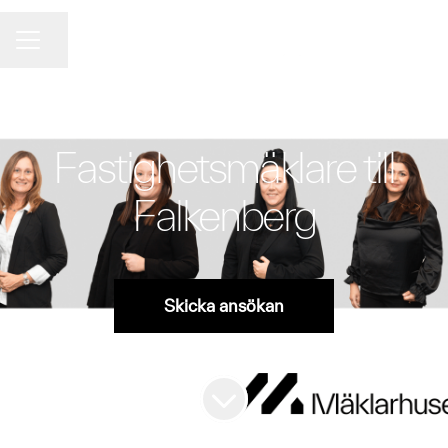
Dela sidan
KARRIÄRMENY
FASTIGHETSMÄKLARE
·
HALLANDS LÄN
Fastighetsmäklare till
Falkenberg
Skicka ansökan