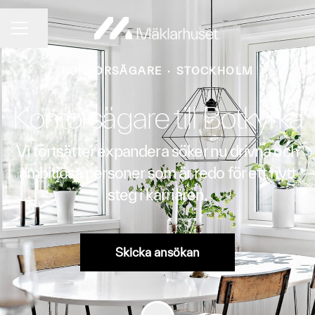
Dela sidan
KARRIÄRMENY
KONTORSÄGARE
·
STOCKHOLM
Kontorsägare till Botkyrka
Vi fortsätter expandera söker nu drivna och
ambitiösa personer som är redo för ett nytt
steg i karriären.
Skicka ansökan