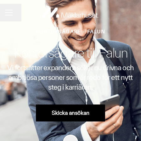
Dela sidan
KARRIÄRMENY
KONTORSÄGARE
·
FALUN
Kontorsägare till Falun
Vi fortsätter expandera söker nu drivna och
ambitiösa personer som är redo för ett nytt
steg i karriären.
Skicka ansökan