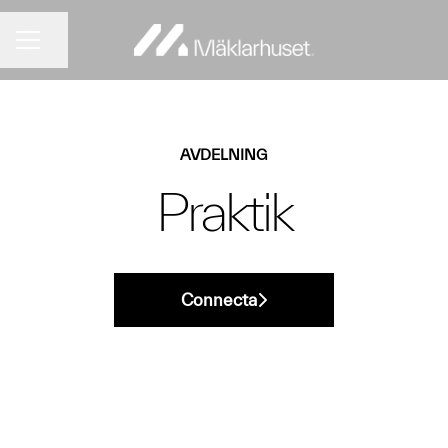
Dela sidan
KARRIÄRMENY
AVDELNING
Praktik
Connecta