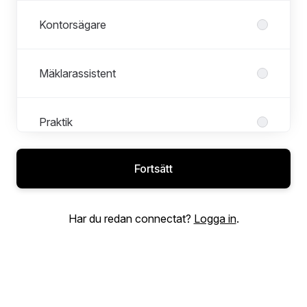
Kontorsägare
Mäklarassistent
Praktik
Fortsätt
Utland
Har du redan connectat?
Logga in
.
Vill du bli mäklare?